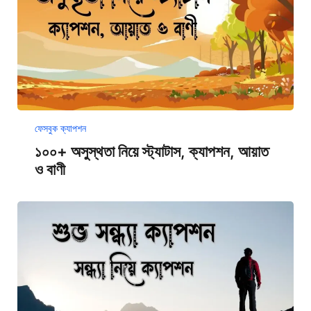
ফেসবুক ক্যাপশন
১০০+ অসুস্থতা নিয়ে স্ট্যাটাস, ক্যাপশন, আয়াত
ও বাণী