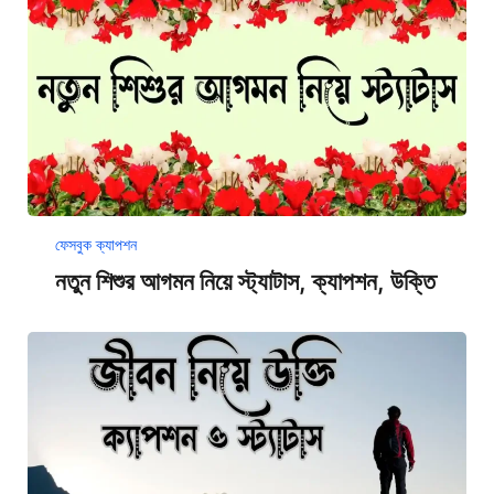
ফেসবুক ক্যাপশন
নতুন শিশুর আগমন নিয়ে স্ট্যাটাস, ক্যাপশন, উক্তি