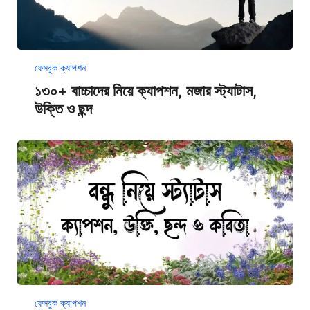
ফেসবুক ক্যাপশন
১৩০+ বাচ্চাদের নিয়ে ক্যাপশন, মজার স্ট্যাটাস,
উক্তি ও ছন্দ
ফেসবুক ক্যাপশন