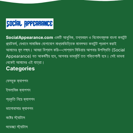
SocialAppearance.com
একটি আধুনিক, তথ্যবহুল ও বিনোদনমূলক বাংলা কনটেন্ট
প্ল্যাটফর্ম, যেখানে সামাজিক যোগাযোগ মাধ্যমভিত্তিক মানসম্মত কনটেন্ট প্রকাশ করাই
আমাদের মূল লক্ষ্য। আমরা বিশ্বাস করি—সোশ্যাল মিডিয়ায় আপনার উপস্থিতি (Social
Appearance) যত আকর্ষণীয় হবে, আপনার ভাবমূর্তি তত শক্তিশালী হবে। সেই ভাবনা
থেকেই আমাদের এই যাত্রা।
Categories
ফেসবুক ক্যাপশন
ইসলামিক ক্যাপশন
প্রকৃতি নিয়ে ক্যাপশন
ভালোবাসার ক্যাপশন
কষ্টের স্ট্যাটাস
শুভেচ্ছা স্ট্যাটাস