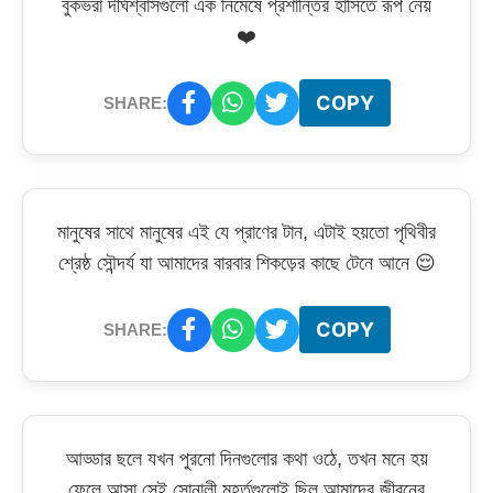
বুকভরা দীর্ঘশ্বাসগুলো এক নিমেষে প্রশান্তির হাসিতে রূপ নেয়
❤️
COPY
SHARE:
মানুষের সাথে মানুষের এই যে প্রাণের টান, এটাই হয়তো পৃথিবীর
শ্রেষ্ঠ সৌন্দর্য যা আমাদের বারবার শিকড়ের কাছে টেনে আনে 😌
COPY
SHARE:
আড্ডার ছলে যখন পুরনো দিনগুলোর কথা ওঠে, তখন মনে হয়
ফেলে আসা সেই সোনালী মুহূর্তগুলোই ছিল আমাদের জীবনের