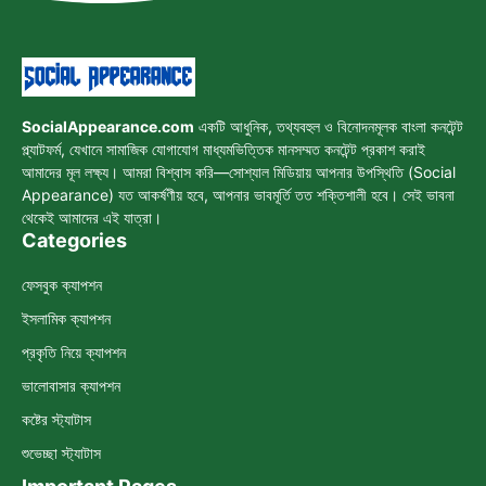
SocialAppearance.com
একটি আধুনিক, তথ্যবহুল ও বিনোদনমূলক বাংলা কনটেন্ট
প্ল্যাটফর্ম, যেখানে সামাজিক যোগাযোগ মাধ্যমভিত্তিক মানসম্মত কনটেন্ট প্রকাশ করাই
আমাদের মূল লক্ষ্য। আমরা বিশ্বাস করি—সোশ্যাল মিডিয়ায় আপনার উপস্থিতি (Social
Appearance) যত আকর্ষণীয় হবে, আপনার ভাবমূর্তি তত শক্তিশালী হবে। সেই ভাবনা
থেকেই আমাদের এই যাত্রা।
Categories
ফেসবুক ক্যাপশন
ইসলামিক ক্যাপশন
প্রকৃতি নিয়ে ক্যাপশন
ভালোবাসার ক্যাপশন
কষ্টের স্ট্যাটাস
শুভেচ্ছা স্ট্যাটাস