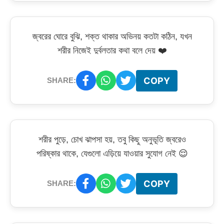
জ্বরের ঘোরে বুঝি, শক্ত থাকার অভিনয় কতটা কঠিন, যখন
শরীর নিজেই দুর্বলতার কথা বলে দেয় ❤️
COPY
SHARE:
শরীর পুড়ে, চোখ ঝাপসা হয়, তবু কিছু অনুভূতি জ্বরেও
পরিষ্কার থাকে, যেগুলো এড়িয়ে যাওয়ার সুযোগ নেই 😌
COPY
SHARE: