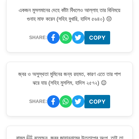
একজন মুসলমানের দেহে কাঁটা বিঁধলেও আল্লাহ তার বিনিময়ে
গুনাহ মাফ করেন (সহিহ বুখারি, হাদিস ৫৬৪০) 😔
COPY
SHARE:
জ্বর ও অসুস্থতা মুমিনের জন্য রহমত, কারণ এতে তার পাপ
ঝরে যায় (সহিহ মুসলিম, হাদিস ২৫৭২) 😌
COPY
SHARE:
রাসূল ﷺ বলেছেন, জ্বর জাহান্নামের উত্তাপের অংশ, তাই তা