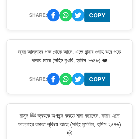
COPY
SHARE:
জ্বর আল্লাহর পক্ষ থেকে আসে, এতে বান্দার গুনাহ ঝরে পড়ে
পাতার মতো (সহিহ বুখারি, হাদিস ৫৬৪৮) ❤️
COPY
SHARE:
রাসূল ﷺ জ্বরকে অপছন্দ করতে মানা করেছেন, কারণ এতে
আল্লাহর রহমত লুকিয়ে আছে (সহিহ মুসলিম, হাদিস ২৫৭৬)
😔